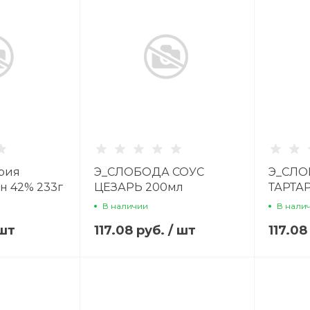
рия
Э_СЛОБОДА СОУС
Э_СЛО
н 42% 233г
ЦЕЗАРЬ 200мл
ТАРТА
В наличии
В нали
шт
117.08 руб.
/
шт
117.08