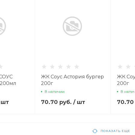
СОУС
ЖК Соус Астория бургер
ЖК Соу
200мл
200г
200г
В наличии
В нали
/
шт
70.70 руб.
/
шт
70.70
ПОКАЗАТЬ ЕЩЕ