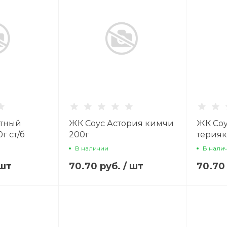
атный
ЖК Соус Астория кимчи
ЖК Соу
г ст/б
200г
терияк
В наличии
В нали
шт
70.70 руб.
/
шт
70.70