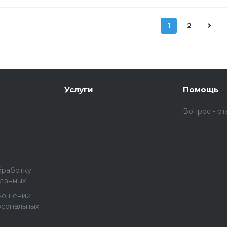
1
2
Услуги
Помощь
Вопрос - от
бработку
 данных
тношении
рсональных