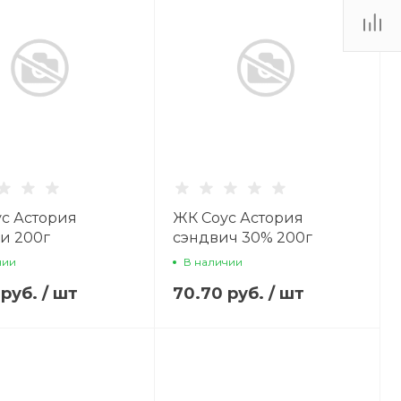
с Астория
ЖК Соус Астория
и 200г
сэндвич 30% 200г
чии
В наличии
 руб.
/
шт
70.70 руб.
/
шт