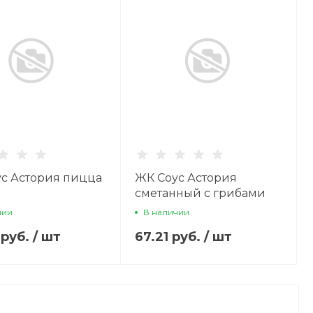
с Астория пицца
ЖК Соус Астория
сметанный с грибами
233г
чии
В наличии
 руб.
/
шт
67.21 руб.
/
шт