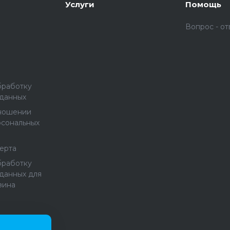
Услуги
Помощь
Вопрос - от
бработку
 данных
тношении
рсональных
ерта
бработку
данных для
зина