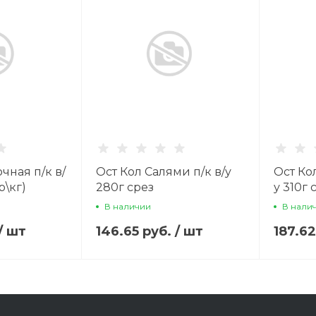
чная п/к в/
Ост Кол Салями п/к в/у
Ост Ко
 р\кг)
280г срез
у 310г 
В наличии
В нали
/
шт
146.65 руб.
/
шт
187.6