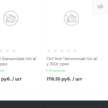
л Балыковая п/к в/
Ост Кол Чесночная п/к в/
срез
у 350г срез
чии
В наличии
2 руб.
/
шт
178.55 руб.
/
шт