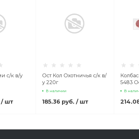
и с/к в/у
Ост Кол Охотничья с/к в/
Колбас
у 220г
5483 О
В наличии
В нали
.
/
шт
185.36 руб.
/
шт
214.0