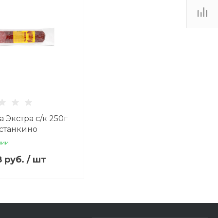
а Экстра с/к 250г
станкино
чии
8 руб.
/
шт