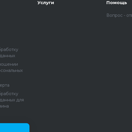
Услуги
Помощь
Вопрос - от
бработку
 данных
тношении
рсональных
ерта
бработку
данных для
зина