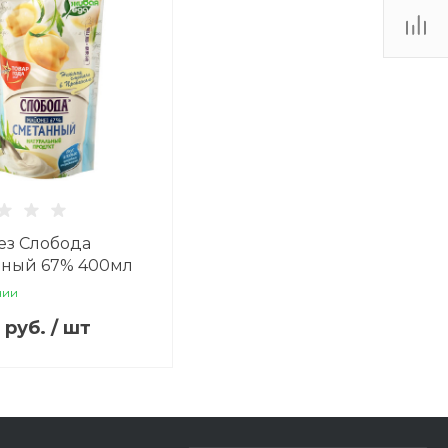
ез Слобода
нный 67% 400мл
чии
6 руб.
/
шт