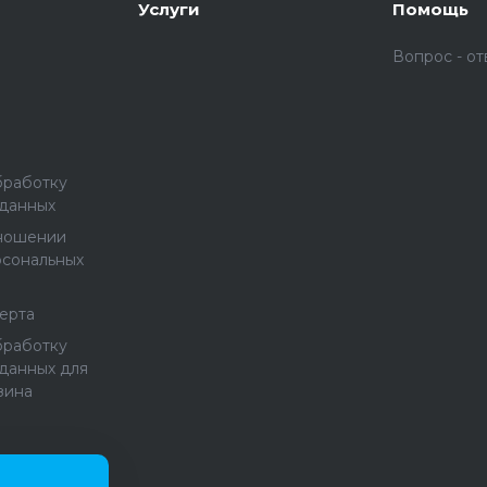
Услуги
Помощь
Вопрос - от
бработку
 данных
тношении
рсональных
ерта
бработку
данных для
зина