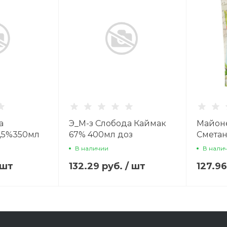
а
Э_М-з Слобода Каймак
Майон
,5%350мл
67% 400мл доз
Смета
В наличии
В нали
шт
132.29 руб.
/
шт
127.9