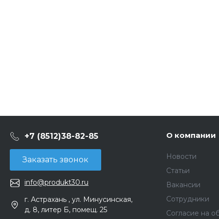
О компании
+7 (8512)38-82-85
Новости
Заказать звонок
Статьи
info@produkt30.ru
Вакансии
Сотрудники
г. Астрахань , ул. Минусинская,
д. 8, литер Б, помещ. 25
Согласие на о